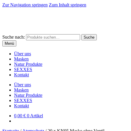
Zur Navigation springen
Zum Inhalt springen
Suche nach:
Suche
Menü
Über uns
Mas­ken
Natur Pro­duk­te
SEXXES
Kon­takt
Über uns
Mas­ken
Natur Pro­duk­te
SEXXES
Kon­takt
0,00
€
0 Artikel
Startseite
/
Atemschutz
/
20 x KN95 Mas­ke ohne Ven­til