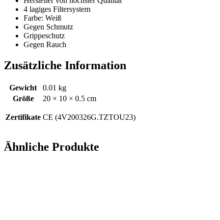
Her­stel­ler von höchs­ter Qua­li­tät
4 lagi­ges Fil­ter­sys­tem
Far­be: Weiß
Gegen Schmutz
Grip­pe­schutz
Gegen Rauch
Zusätzliche Information
Gewicht
0.01 kg
Größe
20 × 10 × 0.5 cm
Zertifikate
CE (4V200326G.TZTOU23)
Ähnliche Produkte