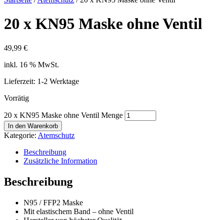
20 x KN95 Mas­ke ohne Ven­til
49,99
€
inkl. 16 % MwSt.
Lieferzeit: 1-2 Werktage
Vorrätig
20 x KN95 Maske ohne Ventil Menge
In den Warenkorb
Kategorie:
Atemschutz
Beschreibung
Zusätzliche Information
Beschreibung
N95 / FFP2 Mas­ke
Mit elas­ti­schem Band – ohne Ven­til