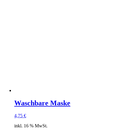
Wasch­ba­re Mas­ke
4,75
€
inkl. 16 % MwSt.