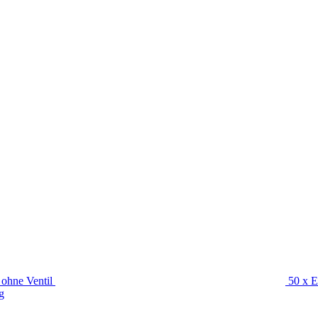
ohne Ventil
50 x 
g