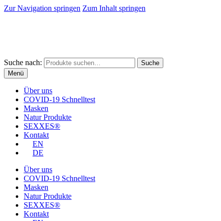
Zur Navigation springen
Zum Inhalt springen
Suche nach:
Suche
Menü
Über uns
COVID-19 Schnell­test
Mas­ken
Natur Pro­duk­te
SEXXES®
Kon­takt
EN
DE
Über uns
COVID-19 Schnell­test
Mas­ken
Natur Pro­duk­te
SEXXES®
Kon­takt